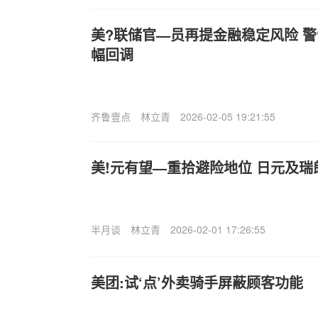
美?联储官—员再提金融稳定风险 
幅回调
齐鲁壹点
林立青
2026-02-05 19:21:55
美!元有望—重拾避险地位 日元及瑞
半月谈
林立青
2026-02-01 17:26:55
美团:试‘点’外卖骑手屏蔽顾客功能