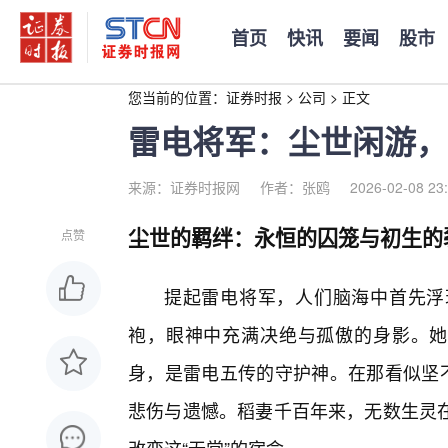
首页
快讯
要闻
股市
您当前的位置：
证券时报
>
公司
>
正文
雷电将军：尘世闲游，
来源：证券时报网
作者：张鸥
2026-02-08 23
尘世的羁绊：永恒的囚笼与初生的
点赞
提起雷电将军，人们脑海中首先浮
袍，眼神中充满决绝与孤傲的身影。她曾
身，是雷电五传的守护神。在那看似坚不
悲伤与遗憾。稻妻千百年来，无数生灵