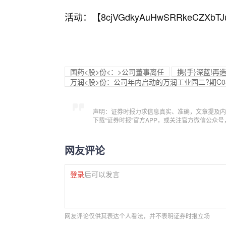
活动：【
8cjVGdkyAuHwSRRkeCZXbTJ
国药<股>份<：>公司董事离任
携{手}深蓝!
万润<股>份：公司年内启动的万润工业园二?期C0
声明：证券时报力求信息真实、准确，文章提及内
下载“证券时报”官方APP，或关注官方微信公众
网友评论
登录
后可以发言
网友评论仅供其表达个人看法，并不表明证券时报立场