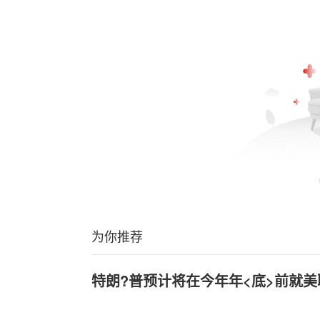
为你推荐
特朗?普预计将在今年年<底>前就