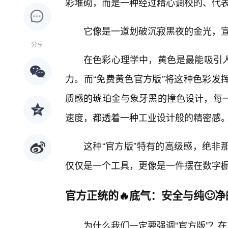
彩堆砌，而是一种经过精心调校的、代表
它像是一道划破沉寂黑夜的金光，宣
分享
在色彩心理学中，黄色是最能吸引
力。而“免费黄色官方版”将这种色彩发
质感的琥珀金与象牙黑的撞色设计，每一
速度，都透着一种工业设计般的精密感
这种“官方版”特有的高级感，绝非
仅仅是一个工具，更像是一件摆在数字橱
官方正统的🔥底气：安全与纯🙂
为什么我们一定要强调“官方版”？