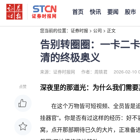
首页
快讯
要闻
股市
您当前的位置：
证券时报
>
公司
>
正文
告别转圈圈：一卡二卡
清的终极奥义
来源：证券时报网
作者：周轶君
2026-02-10 
深夜里的那道光：为什么我们需要
点赞
在这个万物皆可短视频、全员皆是追
挂器官”。你是否有过这样的经历：好不
窝，点开那部期待已久的大片，正准备进