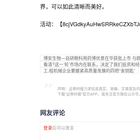
界，可以如此清晰而美好。
活动：【
8cjVGdkyAuHwSRRkeCZXbTJ
博安生物—自研眼科用药博优景在华获批上市 与
看清?这一‘轮’市场内在联系，决定了我们投资和
工,程机械企业要握紧高质量发展的四把“金钥匙”
声明：证券时报力求信息真实、准确，文章提及内
下载“证券时报”官方APP，或关注官方微信公众
网友评论
登录
后可以发言