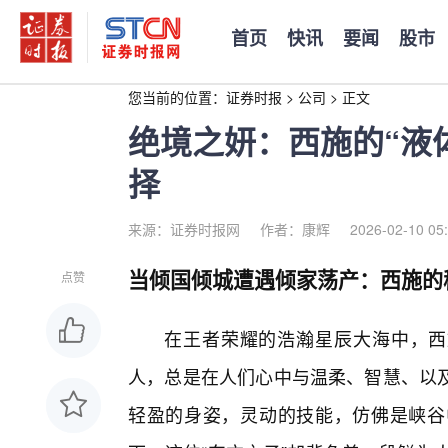
首页
快讯
要闻
股市
您当前的位置：
证券时报
>
公司
>
正文
绝境之妍：西施的“液
择
来源：证券时报网
作者：康辉
2026-02-10 05
当倾国倾城遭遇倾家荡产：西施的
点赞
在王者荣耀的浩瀚星辰大海中，西
人，总是在人们心中与温柔、智慧、以及
轻盈的身姿，灵动的技能，仿佛是峡谷