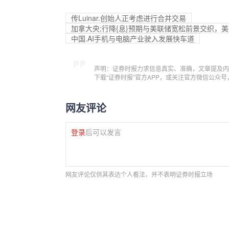
传Lu
inar.创始人正考虑进行合并交易
加拿大央;行降{息}预期与美联储宽松前景交织，
中国.AI手机与电脑产业驶入发展快车道
声明：证券时报力求信息真实、准确，文章提及内
下载“证券时报”官方APP，或关注官方微信公众
网友评论
登录
后可以发言
网友评论仅供其表达个人看法，并不表明证券时报立场