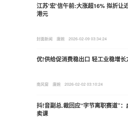
江苏‘宏’信午前:大涨超16% 拟折让近
港元
封面新闻
唐婉
2026-02-09 03:34:24
优!供给促消费稳出口 轻工业稳增长
南风窗
唐婉
2026-02-02 03:10:24
抖!音副总.裁回应“字节离职赛道”
卖课