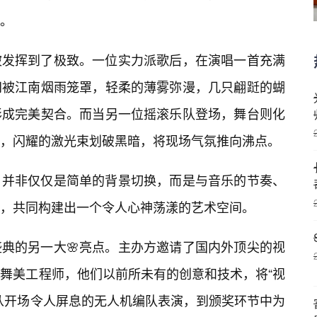
。
被发挥到了极致。一位实力派歌后，在演唱一首充满
间被江南烟雨笼罩，轻柔的薄雾弥漫，几只翩跹的蝴
形成完美契合。而当另一位摇滚乐队登场，舞台则化
，闪耀的激光束划破黑暗，将现场气氛推向沸点。
，并非仅仅是简单的背景切换，而是与音乐的节奏、
，共同构建出一个令人心神荡漾的艺术空间。
盛典的另一大🌸亮点。主办方邀请了国内外顶尖的视
舞美工程师，他们以前所未有的创意和技术，将“视
从开场令人屏息的无人机编队表演，到颁奖环节中为