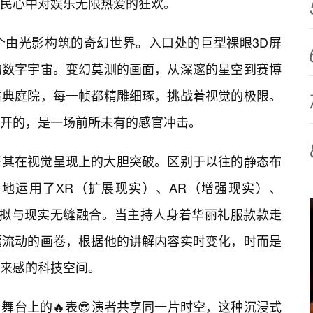
民心中对娱乐无限热爱的狂欢。
个由光影构筑的奇幻世界。入口处的巨型裸眼3D屏
的数字宇宙。变幻莫测的画面，从深邃的星空到赛博
古典庭院，每一帧都精雕细琢，挑战着视觉的极限。
开的，是一场前所未有的感官冲击。
于其在视觉呈现上的大胆突破。区别于以往的静态布
地运用了XR（扩展现实）、AR（增强现实）、
虚拟与现实无缝融合。当主持人身着华丽礼服款款走
幅流动的画卷，根据他的讲解内容实时变化，时而是
来感的科技空间。
舞台上的🔥表😎演者共享同一片时空，这种沉浸式