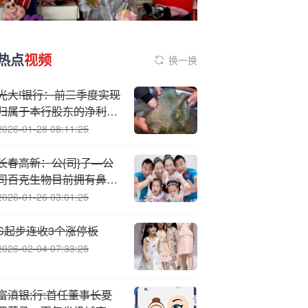
热点
视频
换一换
光大!银行：前三季度实现
归属于本行股东的净利润
370.18亿元
2026-01-28 08:11:25
长春高新：公{司}子—公
司百克生物目前拥有鼻喷
流感疫苗（粉剂），同时
2026-01-26 03:01:25
近期液体鼻喷流感疫苗已
获得生产批件
S
起步连收3个涨停板
2026-02-04 07:33:25
富滇银;行:首任董事长夏