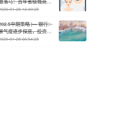
蜀落马：百年省级城商行
深陷腐败漩涡与治理危机
2026-01-28 12:49:25
202.5中期策略 |— 银行：
景气度逐步探底，投资与
质量决定趋势
2026-01-28 06:54:25