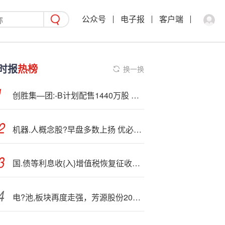
公众号
电子报
客户端
时报
热榜
换一换
创胜集—团:-B计划配售1440万股 净筹5934万港元
机器.人概念股?早盘多数上扬 优必选涨逾6%越疆涨逾5%
国.债等利息收{入}增值税恢复征收，对债市、财政、银行、个人影响几何？
电?池,板块再度走强，芳源股份20%涨停