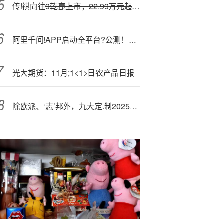
传!祺向往
9乾崑上市，22.99万元起主打高配入门
阿里千问!APP启动全平台?公测！核心定位“会聊天、能办事”，计划接入地图、外卖、购物等场景，国际版将与ChatGPT争夺海外用户
光大期货：11月;1<1>日农产品日报
除欧派、‘志’邦外，九大定.制2025前三季度报一览：索菲亚70.08亿、尚品宅配25.5亿、金牌23.68亿、好莱客12.65亿等