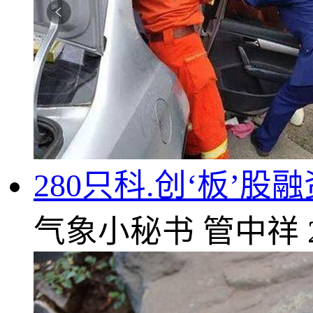
280只科.创‘板’
气象小秘书
管中祥