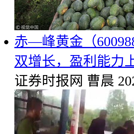
赤—峰黄金（6009
双增长，盈利能力
证券时报网
曹晨
20