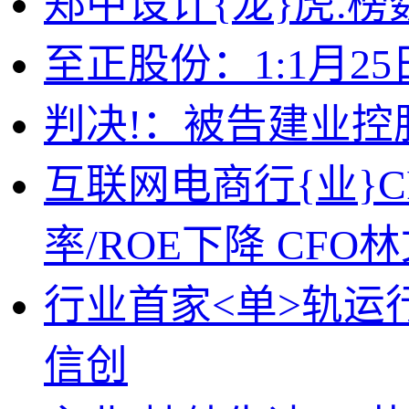
郑中设计{龙}虎.榜
至正股份：1:1月
判决!：被告建业控
互联网电商行{业}C
率/ROE下降 CFO
行业首家<单>轨
信创