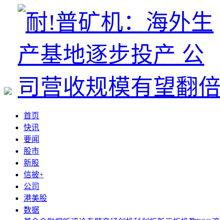
首页
快讯
要闻
股市
新股
信披+
公司
港美股
数据